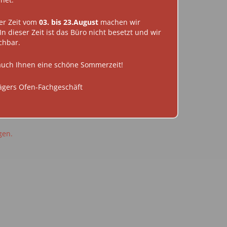
AKTIONEN
JETZT ANSEHEN
er Zeit vom
03. bis 23.August
machen wir
ABVERKAUF
 In dieser Zeit ist das Büro nicht besetzt und wir
ichbar.
KONTAKT
uch Ihnen eine schöne Sommerzeit!
ägers Ofen-Fachgeschäft
gen.