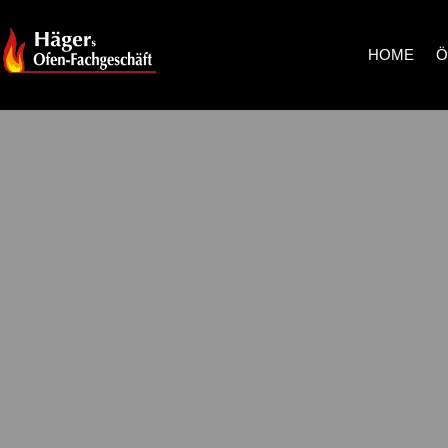
HOME
Ö