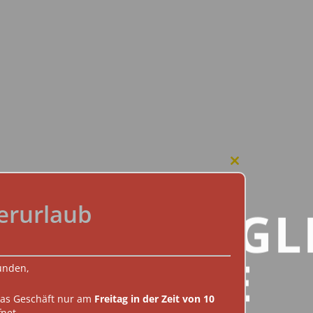
Close
this
HOME
module
rurlaub
NGT BEHAGL
ÖFEN
WÄRME
unden,
DIENSTLEISTUNGEN
as Geschäft nur am
Freitag in der Zeit von 10
net.